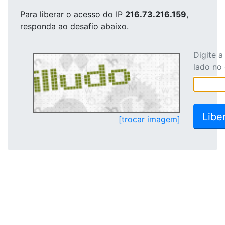
Para liberar o acesso
do IP
216.73.216.159
,
responda ao desafio abaixo.
Digite 
lado no
[trocar imagem]