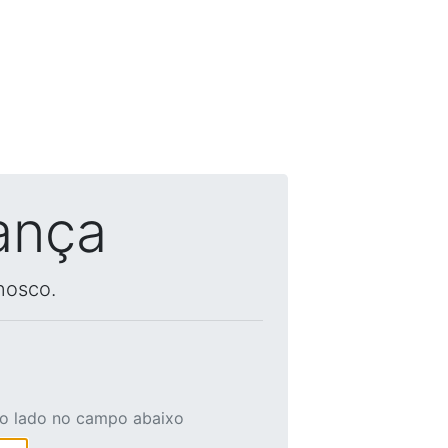
ança
nosco.
ao lado no campo abaixo