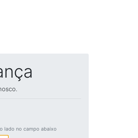
ança
nosco.
ao lado no campo abaixo