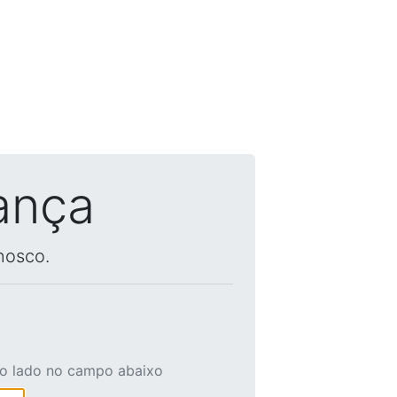
ança
nosco.
ao lado no campo abaixo