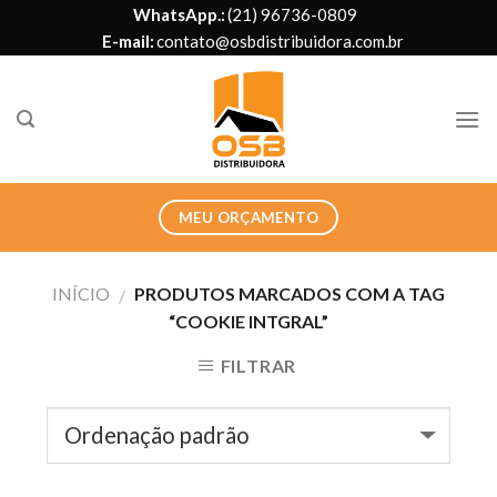
Skip
WhatsApp.:
(21) 96736-0809
to
E-mail:
contato@osbdistribuidora.com.br
content
MEU ORÇAMENTO
INÍCIO
PRODUTOS MARCADOS COM A TAG
/
“COOKIE INTGRAL”
FILTRAR